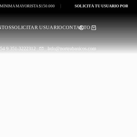
MA MAYORISTA $150.000
SOLICITÁ TU USUARIO POR WHATS
NTOS
SOLICITAR USUARIO
CONTACTO
Shopping
cart
54 9 351-3222312
Info@norteabanicos.com