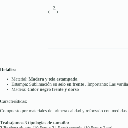
Detalles:
Material:
Madera y tela estampada
Estampa: Sublimación en
solo en frente
. Importante: Las varill
Madera:
Color negro frente y dorso
Características:
Compuesto por materiales de primera calidad y reforzado con medidas de 
Trabajamos 3 tipologías de tamaño:
? Pocket:
abierto (19,5cm x 34,5 cm) cerrado (19,5cm x 3cm)