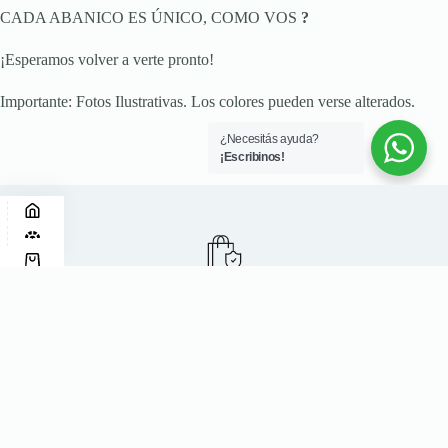
CADA ABANICO ES ÚNICO, COMO VOS
?
¡Esperamos volver a verte pronto!
Importante: Fotos Ilustrativas. Los colores pueden verse alterados.
¿Necesitás ayuda?
¡Escribinos!
Compra Mayorista Segura
Pedidos gestionados directamente desde fábrica,
con calidad garantizada.
Envíos a Todo el País
Despachamos desde Córdoba a todas las
provincias con entrega segura.