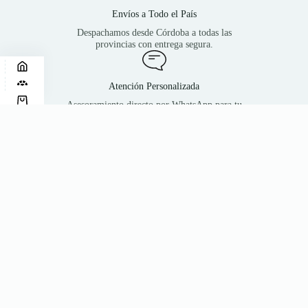
Envíos a Todo el País
¿Necesitás ayuda?
¡Escribinos!
Despachamos desde Córdoba a todas las
provincias con entrega segura.
Atención Personalizada
Asesoramiento directo por WhatsApp para tu
compra mayorista.
Descuentos por Volumen
Beneficios y precios especiales en compras por
cantidad.