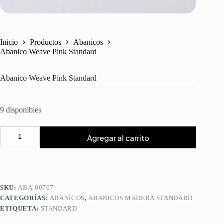
Inicio
Productos
Abanicos
Abanico Weave Pink Standard
Abanico Weave Pink Standard
9 disponibles
Agregar al carrito
Abanico
Weave
Pink
Standard
cantidad
SKU:
ABA-00707
CATEGORÍAS:
ABANICOS
,
ABANICOS MADERA STANDARD
ETIQUETA:
STANDARD