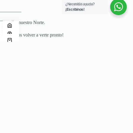
¿Necesitás ayuda?
_________
¡Escribinos!
Tu estilo, nuestro Norte.
¡Esperamos volver a verte pronto!
Fotos ilustrativas.
Compra Mayorista Segura
Pedidos gestionados directamente desde fábrica,
con calidad garantizada.