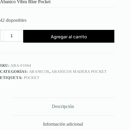
Abanico Vibra Blue Pocket
42 disponibles
Agregar al carrito
Abanico
Vibra
Blue
Pocket
cantidad
SKU:
ABA-01064
CATEGORÍAS:
ABANICOS
,
ABANICOS MADERA POCKET
ETIQUETA:
POCKET
Descripción
Información adicional