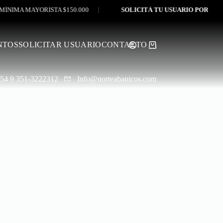
MA MAYORISTA $150.000
SOLICITÁ TU USUARIO POR WHATS
NTOS
SOLICITAR USUARIO
CONTACTO
Shopping
cart
54 9 351-3222312
Info@norteabanicos.com