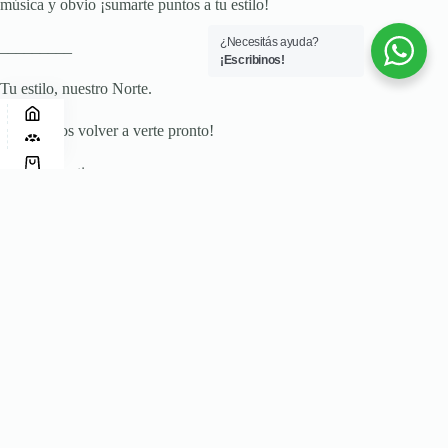
música y obvio ¡sumarte puntos a tu estilo!
¿Necesitás ayuda?
_________
¡Escribinos!
Tu estilo, nuestro Norte.
¡Esperamos volver a verte pronto!
Fotos ilustrativas.
Compra Mayorista Segura
Pedidos gestionados directamente desde fábrica,
con calidad garantizada.