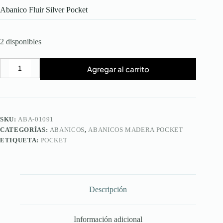
Abanico Fluir Silver Pocket
2 disponibles
Agregar al carrito
Abanico
Fluir
Silver
Pocket
cantidad
SKU:
ABA-01091
CATEGORÍAS:
ABANICOS
,
ABANICOS MADERA POCKET
ETIQUETA:
POCKET
Descripción
Información adicional