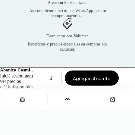
Atención Personalizada
Asesoramiento directo por WhatsApp para tu
compra mayorista.
Descuentos por Volumen
Beneficios y precios especiales en compras por
cantidad.
Abanico Cosmic Serpent Silver Standard
¿Necesitás ayuda?
Iniciá sesión para
¡Escribinos!
Agregar al carrito
Abanico
ver precios
Cosmic
118 disponibles
Serpent
Silver
Standard
¡Súmate a la comunidad NORTE!
cantidad
Recibí novedades, lanzamientos
exclusivos y beneficios mayoristas antes
que nadie.