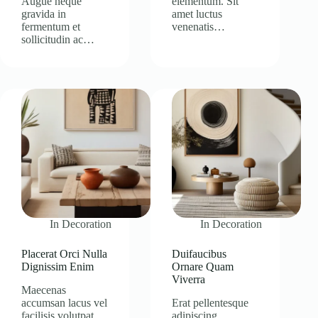
Augue neque
elementum. Sit
gravida in
amet luctus
fermentum et
venenatis…
sollicitudin ac…
In
Decoration
In
Decoration
Placerat Orci Nulla
Duifaucibus
Dignissim Enim
Ornare Quam
Viverra
Maecenas
accumsan lacus vel
Erat pellentesque
facilisis volutpat
adipiscing