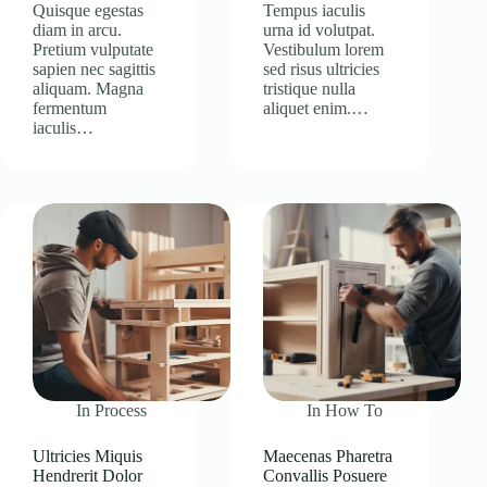
Quisque egestas
Tempus iaculis
diam in arcu.
urna id volutpat.
Pretium vulputate
Vestibulum lorem
sapien nec sagittis
sed risus ultricies
aliquam. Magna
tristique nulla
fermentum
aliquet enim.…
iaculis…
In
Process
In
How To
Ultricies Miquis
Maecenas Pharetra
Hendrerit Dolor
Convallis Posuere